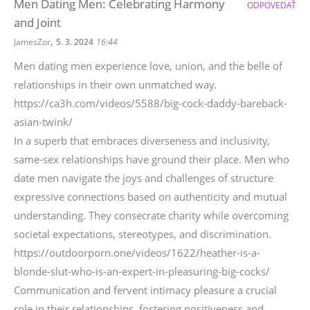
Men Dating Men: Celebrating Harmony
ODPOVEDAŤ
and Joint
,
JamesZor
5. 3. 2024
16:44
Men dating men experience love, union, and the belle of
relationships in their own unmatched way.
https://ca3h.com/videos/5588/big-cock-daddy-bareback-
asian-twink/
In a superb that embraces diverseness and inclusivity,
same-sex relationships have ground their place. Men who
date men navigate the joys and challenges of structure
expressive connections based on authenticity and mutual
understanding. They consecrate charity while overcoming
societal expectations, stereotypes, and discrimination.
https://outdoorporn.one/videos/1622/heather-is-a-
blonde-slut-who-is-an-expert-in-pleasuring-big-cocks/
Communication and fervent intimacy pleasure a crucial
role in their relationships, fostering positiveness and