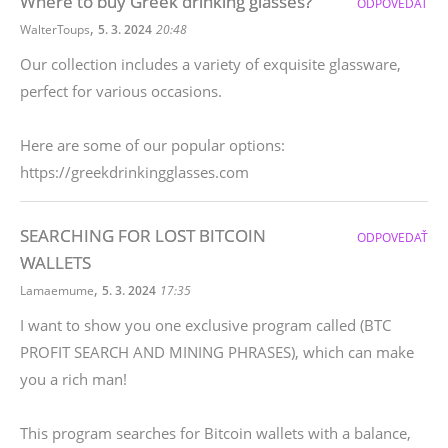
Where to buy Greek drinking glasses?
ODPOVEDAŤ
,
WalterToups
5. 3. 2024
20:48
Our collection includes a variety of exquisite glassware,
perfect for various occasions.
Here are some of our popular options:
https://greekdrinkingglasses.com
SEARCHING FOR LOST BITCOIN
ODPOVEDAŤ
WALLETS
,
Lamaemume
5. 3. 2024
17:35
I want to show you one exclusive program called (BTC
PROFIT SEARCH AND MINING PHRASES), which can make
you a rich man!
This program searches for Bitcoin wallets with a balance,