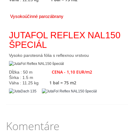
Vysokoúčinné parozábrany
JUTAFOL REFLEX NAL150
ŠPECIÁL
Vysoko parotesná fólia s reflexnou vrstvou
CENA - 1,10 EUR/m2
Dĺžka : 50 m
Šírka : 1.5 m
1 bal = 75 m2
Váha : 11.25 kg
Komentáre