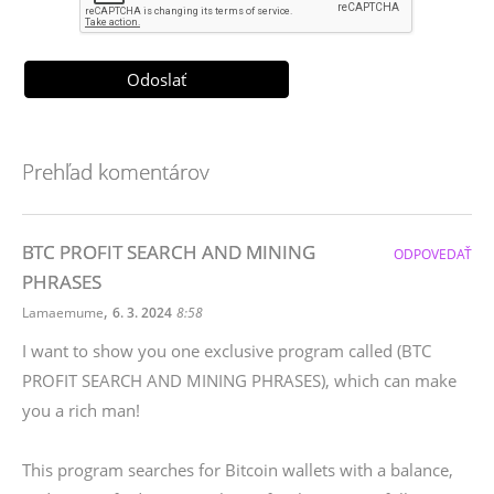
Prehľad komentárov
BTC PROFIT SEARCH AND MINING
ODPOVEDAŤ
PHRASES
,
Lamaemume
6. 3. 2024
8:58
I want to show you one exclusive program called (BTC
PROFIT SEARCH AND MINING PHRASES), which can make
you a rich man!
This program searches for Bitcoin wallets with a balance,