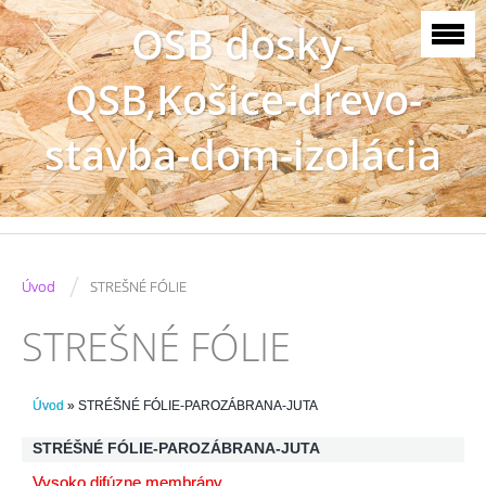
OSB dosky-
QSB,Košice-drevo-
stavba-dom-izolácia
/
Úvod
STREŠNÉ FÓLIE
STREŠNÉ FÓLIE
Úvod
»
STRÉŠNÉ FÓLIE-PAROZÁBRANA-JUTA
STRÉŠNÉ FÓLIE-PAROZÁBRANA-JUTA
Vysoko difúzne membrány