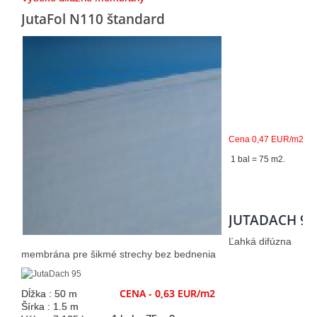
JutaFol N110 štandard
Cena 0,47 EUR/m2
1 bal = 75 m2.
JUTADACH 95
Ľahká difúzna
membrána pre šikmé strechy bez bednenia
CENA - 0,63 EUR/m2
Dĺžka : 50 m
Šírka : 1.5 m