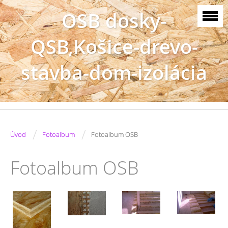
OSB dosky-
QSB,Košice-drevo-
stavba-dom-izolácia
/
/
Úvod
Fotoalbum
Fotoalbum OSB
Fotoalbum OSB