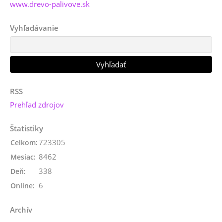
www.drevo-palivove.sk
Vyhľadávanie
RSS
Prehľad zdrojov
Štatistiky
723305
Celkom:
8462
Mesiac:
338
Deň:
6
Online:
Archív