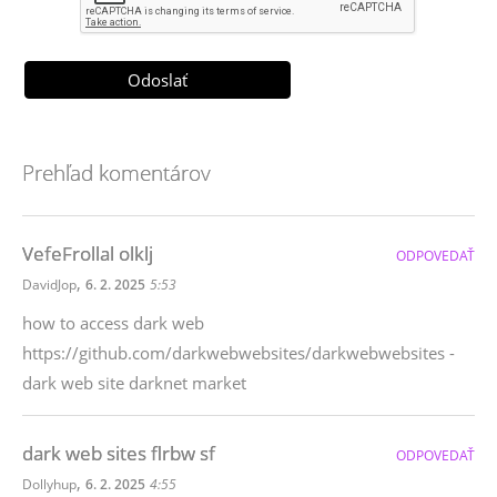
Prehľad komentárov
VefeFrollal olklj
ODPOVEDAŤ
,
DavidJop
6. 2. 2025
5:53
how to access dark web
https://github.com/darkwebwebsites/darkwebwebsites -
dark web site darknet market
dark web sites flrbw sf
ODPOVEDAŤ
,
Dollyhup
6. 2. 2025
4:55