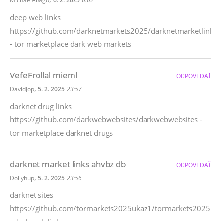
MichaelAbago
6. 2. 2025
0:02
deep web links
https://github.com/darknetmarkets2025/darknetmarketlinks
- tor marketplace dark web markets
VefeFrollal mieml
ODPOVEDAŤ
,
DavidJop
5. 2. 2025
23:57
darknet drug links
https://github.com/darkwebwebsites/darkwebwebsites -
tor marketplace darknet drugs
darknet market links ahvbz db
ODPOVEDAŤ
,
Dollyhup
5. 2. 2025
23:56
darknet sites
https://github.com/tormarkets2025ukaz1/tormarkets2025