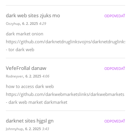
dark web sites zjuks mo
ODPOVEDAŤ
,
Ozzyhup
6. 2. 2025
4:29
dark market onion
https://github.com/darknetdruglinksvojns/darknetdruglinks
- tor dark web
VefeFrollal danaw
ODPOVEDAŤ
,
Rodneyver
6. 2. 2025
4:06
how to access dark web
https://github.com/darkwebmarketslinks/darkwebmarkets
- dark web market darkmarket
darknet sites hjgsl gn
ODPOVEDAŤ
,
Johnnyhup
6. 2. 2025
3:43