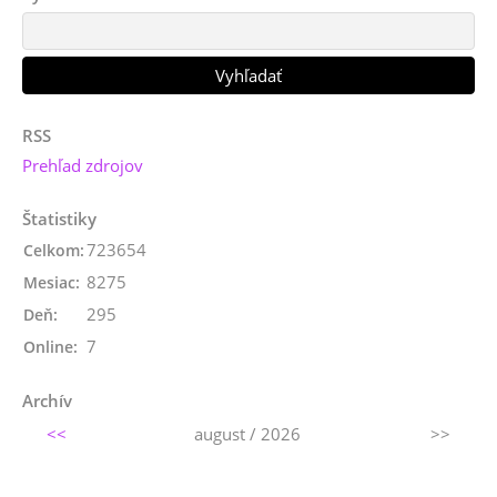
RSS
Prehľad zdrojov
Štatistiky
723654
Celkom:
8275
Mesiac:
295
Deň:
7
Online:
Archív
<<
august / 2026
>>