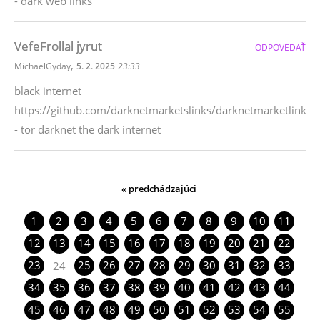
- dark web links
VefeFrollal jyrut
ODPOVEDAŤ
,
MichaelGyday
5. 2. 2025
23:33
black internet
https://github.com/darknetmarketslinks/darknetmarketlinks
- tor darknet the dark internet
« predchádzajúci
1
2
3
4
5
6
7
8
9
10
11
12
13
14
15
16
17
18
19
20
21
22
23
25
26
27
28
29
30
31
32
33
24
34
35
36
37
38
39
40
41
42
43
44
45
46
47
48
49
50
51
52
53
54
55