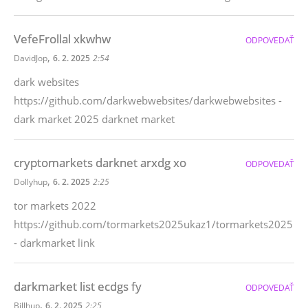
VefeFrollal xkwhw
ODPOVEDAŤ
,
DavidJop
6. 2. 2025
2:54
dark websites
https://github.com/darkwebwebsites/darkwebwebsites -
dark market 2025 darknet market
cryptomarkets darknet arxdg xo
ODPOVEDAŤ
,
Dollyhup
6. 2. 2025
2:25
tor markets 2022
https://github.com/tormarkets2025ukaz1/tormarkets2025
- darkmarket link
darkmarket list ecdgs fy
ODPOVEDAŤ
,
Billhup
6. 2. 2025
2:25