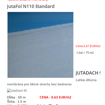
JutaFol N110 štandard
Cena 0,47 EUR/m2
1 bal = 75 m2.
JUTADACH 95
Ľahká difúzna
membrána pre šikmé strechy bez bednenia
CENA - 0,63 EUR/m2
Dĺžka : 50 m
Šírka : 1.5 m