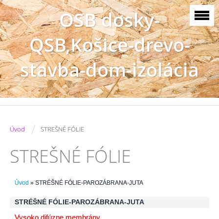
OSB dosky-
QSB,Košice-drevo-
stavba-dom-izolácia
/
Úvod
STREŠNÉ FÓLIE
STREŠNÉ FÓLIE
Úvod
»
STRÉŠNÉ FÓLIE-PAROZÁBRANA-JUTA
STRÉŠNÉ FÓLIE-PAROZÁBRANA-JUTA
Vysoko difúzne membrány