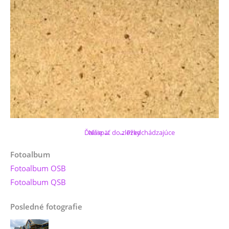
Ďalšie →
Naspäť do zložky
← Predchádzajúce
Fotoalbum
Fotoalbum OSB
Fotoalbum QSB
Posledné fotografie