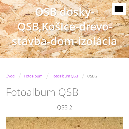
OSB dosky-
QSB,Košice-drevo-
stavba-dom-izolácia
/
/
/
Úvod
Fotoalbum
Fotoalbum QSB
QSB 2
Fotoalbum QSB
QSB 2