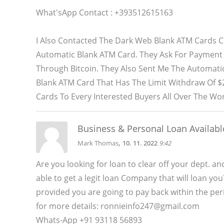
What'sApp Contact : +393512615163
I Also Contacted The Dark Web Blank ATM Cards Co
Automatic Blank ATM Card. They Ask For Paymen
Through Bitcoin. They Also Sent Me The Automatic
Blank ATM Card That Has The Limit Withdraw Of $2
Cards To Every Interested Buyers All Over The Wo
Business & Personal Loan Availabl
,
Mark Thomas
10. 11. 2022
9:42
Are you looking for loan to clear off your dept. a
able to get a legit loan Company that will loan yo
provided you are going to pay back within the pe
for more details: ronnieinfo247@gmail.com
Whats-App +91 93118 56893