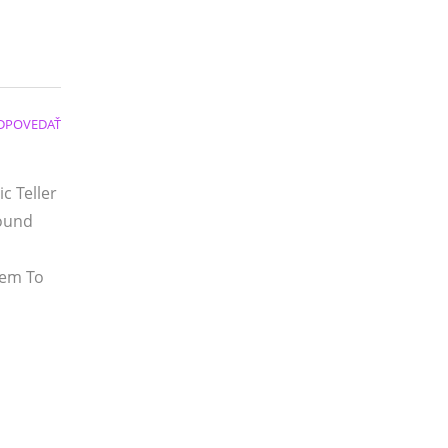
DPOVEDAŤ
c Teller
round
hem To