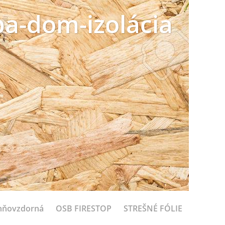
a-dom-izolácia
hňovzdorná
OSB FIRESTOP
STREŠNÉ FÓLIE