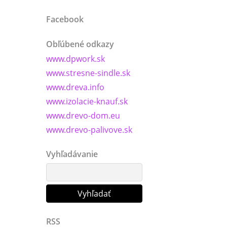
Facebook
Obľúbené odkazy
www.dpwork.sk
www.stresne-sindle.sk
www.dreva.info
www.izolacie-knauf.sk
www.drevo-dom.eu
www.drevo-palivove.sk
Vyhľadávanie
RSS