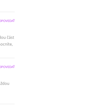
DPOVEDAŤ
dou část
ocníte,
DPOVEDAŤ
aždou