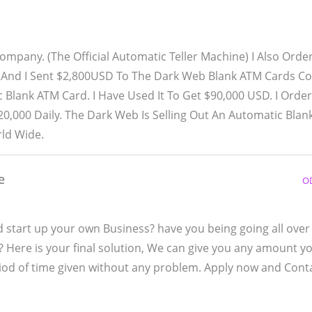
mpany. (The Official Automatic Teller Machine) I Also Orde
t And I Sent $2,800USD To The Dark Web Blank ATM Cards 
 Blank ATM Card. I Have Used It To Get $90,000 USD. I Orde
0,000 Daily. The Dark Web Is Selling Out An Automatic Bla
rld Wide.
e
O
nd start up your own Business? have you being going all over
u? Here is your final solution, We can give you any amount 
riod of time given without any problem. Apply now and Cont