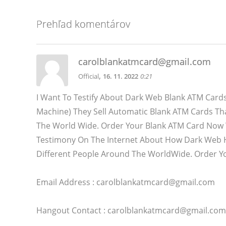
Prehľad komentárov
carolblankatmcard@gmail.com
,
Official
16. 11. 2022
0:21
I Want To Testify About Dark Web Blank ATM Cards
Machine) They Sell Automatic Blank ATM Cards T
The World Wide. Order Your Blank ATM Card Now W
Testimony On The Internet About How Dark Web 
Different People Around The WorldWide. Order Y
Email Address : carolblankatmcard@gmail.com
Hangout Contact : carolblankatmcard@gmail.com