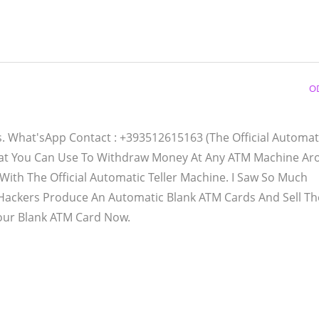
O
. What'sApp Contact : +393512615163 (The Official Automati
hat You Can Use To Withdraw Money At Any ATM Machine A
ith The Official Automatic Teller Machine. I Saw So Much
Hackers Produce An Automatic Blank ATM Cards And Sell T
our Blank ATM Card Now.