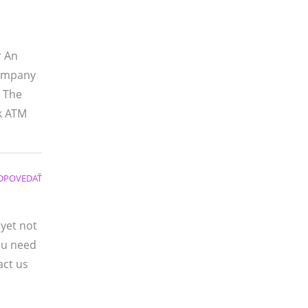
r An
Company
r The
nk ATM
DPOVEDAŤ
 yet not
you need
act us