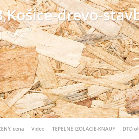
,Košice-drevo-stavb
ENY, cena
Video
TEPELNÉ IZOLÁCIE-KNAUF
DTD o