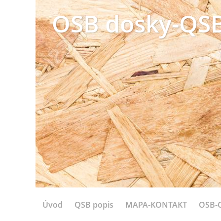
OSB dosky-QSB
Úvod
QSB popis
MAPA-KONTAKT
OSB-C